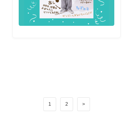
1
2
>