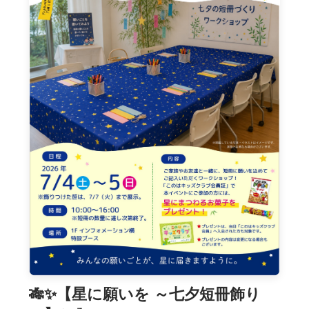
🎋✨【星に願いを ～七夕短冊飾り