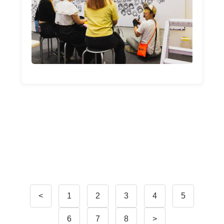
<
1
2
3
4
5
6
7
8
>