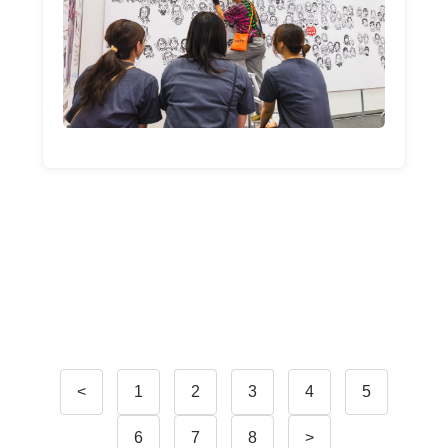
<
1
2
3
4
5
6
7
8
>