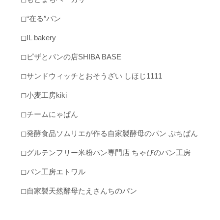
◻︎“在る″パン
◻︎IL bakery
◻︎ピザとパンの店SHIBA BASE
◻︎サンドウィッチとおそうざい しほじ1111
◻︎小麦工房kiki
◻︎チームにゃぱん
◻︎発酵食品ソムリエが作る自家製酵母のパン ぷちぱん
◻︎グルテンフリー米粉パン専門店 ちゃびのパン工房
◻︎パン工房エトワル
◻︎自家製天然酵母たえさんちのパン