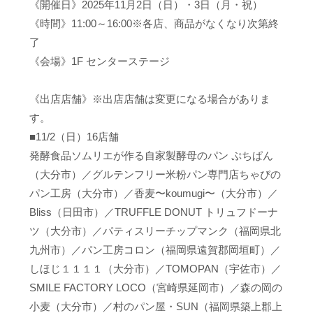
《開催日》2025年11月2日（日）・3日（月・祝）
《時間》11:00～16:00※各店、商品がなくなり次第終
了
《会場》1F センターステージ
《出店店舗》※出店店舗は変更になる場合がありま
す。
■11/2（日）16店舗
発酵食品ソムリエが作る自家製酵母のパン ぷちぱん
（大分市）／グルテンフリー米粉パン専門店ちゃびの
パン工房（大分市）／香麦〜koumugi〜（大分市）／
Bliss（日田市）／TRUFFLE DONUT トリュフドーナ
ツ（大分市）／パティスリーチップマンク（福岡県北
九州市）／パン工房コロン（福岡県遠賀郡岡垣町）／
しほじ１１１１（大分市）／TOMOPAN（宇佐市）／
SMILE FACTORY LOCO（宮崎県延岡市）／森の岡の
小麦（大分市）／村のパン屋・SUN（福岡県築上郡上