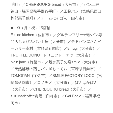
毛町）／CHERBOURG bread（大分市）／パン工房
笹山（福岡県鞍手郡鞍手町）／工藤パン（宮崎県西臼
杵郡高千穂町）／チームにゃぱん（由布市）
■11/3（月・祝）15店舖
E-side kitchen（佐伯市）／グルテンフリー米粉パン専
門店ちゃびのパン工房（大分市）／走るパン屋さんベ
ーカリー幸村（宮崎県延岡市）／8mugi（大分市）／
TRUFFLE DONUT トリュフドーナツ（大分市）／
plain jane（杵築市）／焼き菓子の店smile（大分市）
／天然酵母の蒸しパン屋もってぃ（宮崎県日向市）／
TOMOPAN（宇佐市）／SMILE FACTORY LOCO（宮
崎県延岡市）／コノチノ（大分市）／ぱんぱかぱん
（大分市）／CHERBOURG bread（大分市）／
suzunaricoffee奏層（臼杵市）／Gal Bagle（福岡県福
岡市）