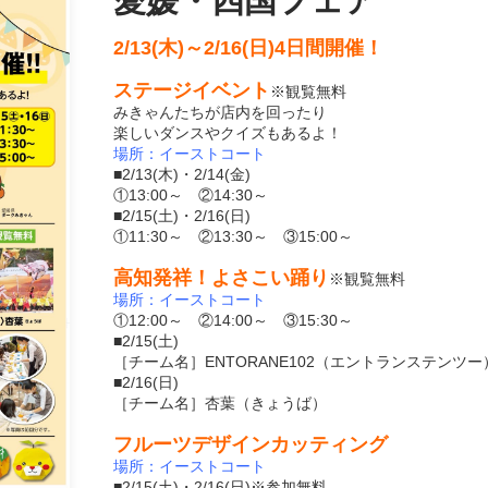
愛媛・四国フェア
2/13(木)～2/16(日)4日間開催！
ステージイベント
※観覧無料
みきゃんたちが店内を回ったり
楽しいダンスやクイズもあるよ！
場所：イーストコート
■2/13(木)・2/14(金)
①13:00～ ②14:30～
■2/15(土)・2/16(日)
①11:30～ ②13:30～ ③15:00～
高知発祥！よさこい踊り
※観覧無料
場所：イーストコート
①12:00～ ②14:00～ ③15:30～
■2/15(土)
［チーム名］ENTORANE102（エントランステンツー
■2/16(日)
［チーム名］杏葉（きょうば）
フルーツデザインカッティング
場所：イーストコート
■2/15(土)・2/16(日)※参加無料