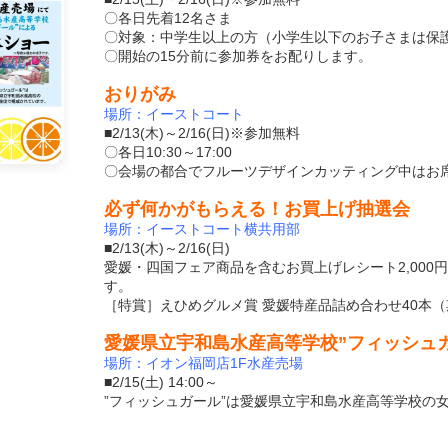
〇各日先着12名さま
〇対象：中学生以上の方（小学生以下のお子さまは保
〇開始の15分前に参加券をお配りします。
おりがみ
場所：イーストコート
■2/13(木)～2/16(日)※参加無料
〇各日10:30～17:00
〇会場の都合でフルーツデザインカッティング中はお
必ず何かがもらえる！お買上げ抽選会
場所：イーストコート横共用部
■2/13(木)～2/16(日)
愛媛・四国フェア商品を含むお買上げレシート2,000
す。
［特賞］えひめグルメ賞 愛媛特産品詰め合わせ40本
愛媛県立宇和島水産高等学校”フィッシュ
場所：イオン福岡店1F水産売場
■2/15(土) 14:00～
”フィッシュガール”は愛媛県立宇和島水産高等学校の