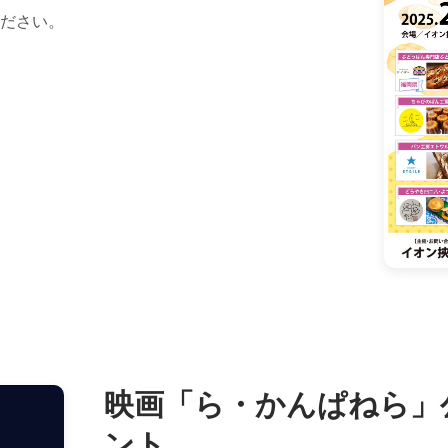
ださい。
映画「ら・かんぱねら」
ント