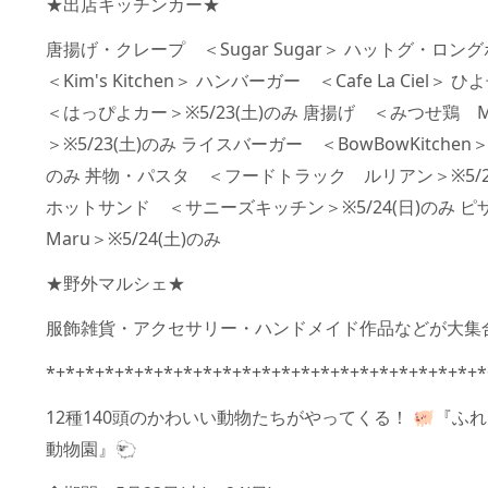
★出店キッチンカー★ 
唐揚げ・クレープ　＜Sugar Sugar＞ ハットグ・ロン
＜Kim's Kitchen＞ ハンバーガー　＜Cafe La Ciel＞ 
＜はっぴよカー＞※5/23(土)のみ 唐揚げ　＜みつせ鶏　Mar
＞※5/23(土)のみ ライスバーガー　＜BowBowKitchen＞※
のみ 丼物・パスタ　＜フードトラック　ルリアン＞※5/24
ホットサンド　＜サニーズキッチン＞※5/24(日)のみ 
Maru＞※5/24(土)のみ 
★野外マルシェ★ 
服飾雑貨・アクセサリー・ハンドメイド作品などが大集合
*+*+*+*+*+*+*+*+*+*+*+*+*+*+*+*+*+*+*+*+*+*+*
12種140頭のかわいい動物たちがやってくる！ 🐖『ふ
動物園』🐑　 