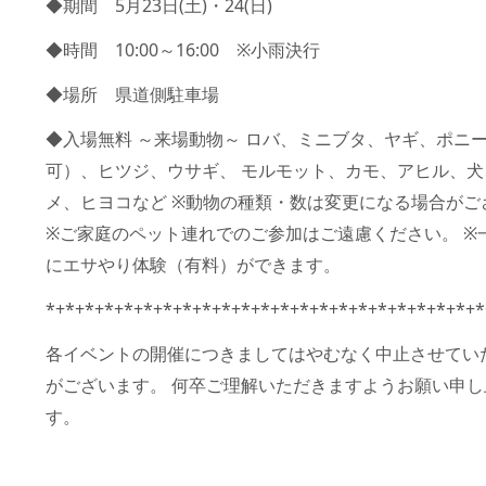
◆期間　5月23日(土)・24(日) 
◆時間　10:00～16:00　※小雨決行 
◆場所　県道側駐車場 
◆入場無料 ～来場動物～ ロバ、ミニブタ、ヤギ、ポニ
可）、ヒツジ、ウサギ、 モルモット、カモ、アヒル、
メ、ヒヨコなど ※動物の種類・数は変更になる場合がご
※ご家庭のペット連れでのご参加はご遠慮ください。 ※
にエサやり体験（有料）ができます。 
*+*+*+*+*+*+*+*+*+*+*+*+*+*+*+*+*+*+*+*+*+*+*
各イベントの開催につきましてはやむなく中止させてい
がございます。 何卒ご理解いただきますようお願い申し
す。